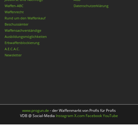
Waffen-ABC
Datenschutzerklärung
Waffenrecht
Rund um den Waffenkauf
Beschussämter
Waffensachverständige
Ausbildungsmöglichkeiten
Erbwaffenblockierung
A.E.C.A.C.
Newsletter
www.progun.de
- der Waffenmarkt von Profis für Profis
VDB @ Social-Media
Instagram
X.com
Facebook
YouTube