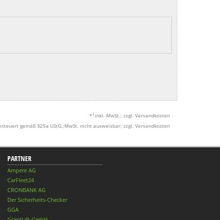
1
*
inkl. MwSt.; zzgl. Versandkosten
esteuert gemäß §25a UStG.;MwSt. nicht ausweisbar; zzgl. Versandkosten
PARTNER
Ampere AG
CarFleet24
CRONBANK AG
Der Sicherheits-Checker
GGA
GrantLift GmbH