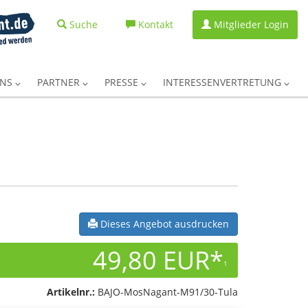
Suche
Kontakt
Mitglieder Login
UNS
PARTNER
PRESSE
INTERESSENVERTRETUNG
Dieses Angebot ausdrucken
49,80 EUR*
1
Artikelnr.:
BAJO-MosNagant-M91/30-Tula