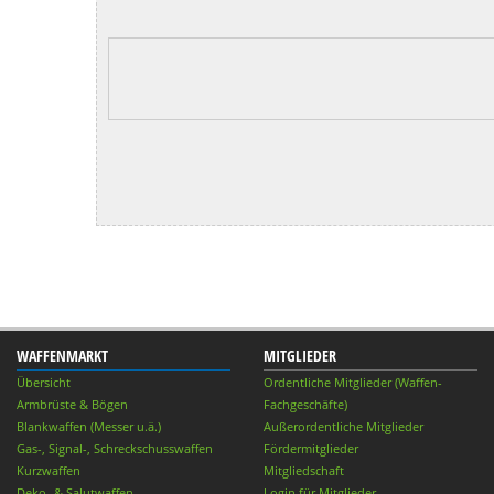
WAFFENMARKT
MITGLIEDER
Übersicht
Ordentliche Mitglieder (Waffen-
Armbrüste & Bögen
Fachgeschäfte)
Blankwaffen (Messer u.ä.)
Außerordentliche Mitglieder
Gas-, Signal-, Schreckschusswaffen
Fördermitglieder
Kurzwaffen
Mitgliedschaft
Deko- & Salutwaffen
Login für Mitglieder