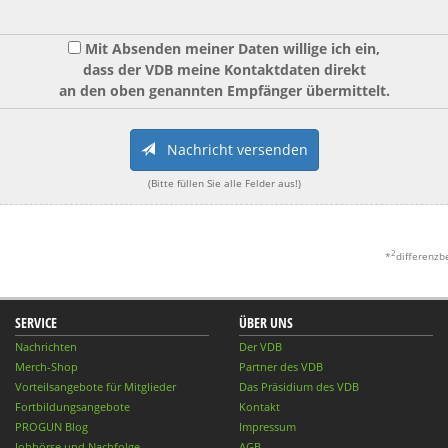
Mit Absenden meiner Daten willige ich ein,
dass der VDB meine Kontaktdaten direkt
an den oben genannten Empfänger übermittelt.
Nachricht versenden
(Bitte füllen Sie alle Felder aus!)
2
*
differenzb
SERVICE
ÜBER UNS
Nachrichten
Der VDB
Merch-Shop
Partner des VDB
Vorteilsangebote für Mitglieder
Das Präsidium des VDB
Fortbildungsangebote
Kontakt
PROGUN Blog
Impressum
Jobbörse und Nachfolge
AGB