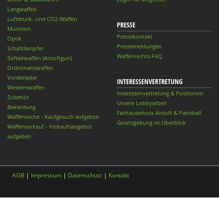
Langwaffen
Luftdruck- und CO2-Waffen
PRESSE
Munition
Pressekontakt
Optik
Pressemeldungen
Schalldämpfer
Waffenrechts-FAQ
Softairwaffen (Airsoftgun)
Ordonnanzwaffen
Vorderlader
INTERESSENVERTRETUNG
Westernwaffen
Interessenvertretung & Positionen
Zubehör
Unsere Lobbyarbeit
Bekleidung
Fachausschuss Airsoft & Paintball
Waffensuche - Kaufgesuch aufgeben
Gesetzgebung im Überblick
Waffenverkauf - Verkaufsangebot
aufgeben
AGB
|
Impressum
|
Datenschutz
|
Kontakt