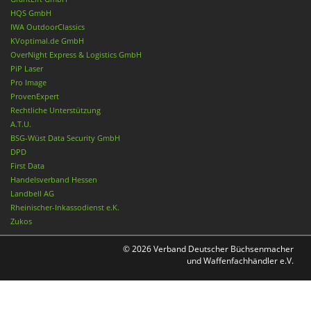
HQS GmbH
IWA OutdoorClassics
KVoptimal.de GmbH
OverNight Express & Logistics GmbH
PiP Laser
Pro Image
ProvenExpert
Rechtliche Unterstützung
A.T.U.
BSG-Wüst Data Security GmbH
DPD
First Data
Handelsverband Hessen
Landbell AG
Rheinischer-Inkassodienst e.K.
Zukos
© 2026 Verband Deutscher Büchsenmacher
und Waffenfachhändler e.V.