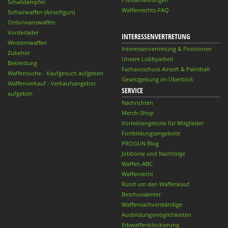
Schalldämpfer
Waffenrechts-FAQ
Softairwaffen (Airsoftgun)
Ordonnanzwaffen
Vorderlader
INTERESSENVERTRETUNG
Westernwaffen
Interessenvertretung & Positionen
Zubehör
Unsere Lobbyarbeit
Bekleidung
Fachausschuss Airsoft & Paintball
Waffensuche - Kaufgesuch aufgeben
Gesetzgebung im Überblick
Waffenverkauf - Verkaufsangebot
SERVICE
aufgeben
Nachrichten
Merch-Shop
Vorteilsangebote für Mitglieder
Fortbildungsangebote
PROGUN Blog
Jobbörse und Nachfolge
Waffen-ABC
Waffenrecht
Rund um den Waffenkauf
Beschussämter
Waffensachverständige
Ausbildungsmöglichkeiten
Erbwaffenblockierung