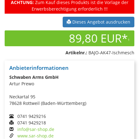
ACHTUNG:
Zum Kauf dieses Produkts ist die Vorlage der
Erwerbsberechtigung erforderlich !!!
Dieses Angebot ausdrucken
89,80 EUR*
1
Artikelnr.:
BAJO-AK47-Ischmesch
Anbieterinformationen
Schwaben Arms GmbH
Artur Prewo
Neckartal 95
78628 Rottweil (Baden-Württemberg)
0741 9429216
0741 9429218
info@sar-shop.de
www.sar-shop.de