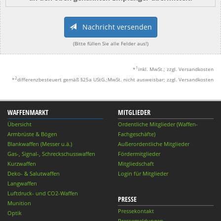
Nachricht versenden
(Bitte füllen Sie alle Felder aus!)
1
*
inkl. MwSt.; zzgl. Versandkosten
2
*
differenzbesteuert gemäß §25a UStG.;MwSt. nicht ausweisbar; zzgl. Versandkosten
WAFFENMARKT
MITGLIEDER
Übersicht
Ordentliche Mitglieder (Waffen-
Armbrüste & Bögen
Fachgeschäfte)
Blankwaffen (Messer u.ä.)
Außerordentliche Mitglieder
Gas-, Signal-, Schreckschusswaffen
Fördermitglieder
Kurzwaffen
Mitgliedschaft
Deko- & Salutwaffen
Login für Mitglieder
Langwaffen
Luftdruck- und CO2-Waffen
PRESSE
Munition
Pressekontakt
Optik
Pressemeldungen