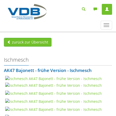
Navig
ein-/
zurück zur Übersicht
Ischmesch
AK47 Bajonett - frühe Version - Ischmesch