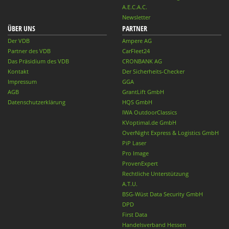
A.E.C.A.C.
Newsletter
ÜBER UNS
PARTNER
Der VDB
Ampere AG
Partner des VDB
CarFleet24
Das Präsidium des VDB
CRONBANK AG
Kontakt
Der Sicherheits-Checker
Impressum
GGA
AGB
GrantLift GmbH
Datenschutzerklärung
HQS GmbH
IWA OutdoorClassics
KVoptimal.de GmbH
OverNight Express & Logistics GmbH
PiP Laser
Pro Image
ProvenExpert
Rechtliche Unterstützung
A.T.U.
BSG-Wüst Data Security GmbH
DPD
First Data
Handelsverband Hessen