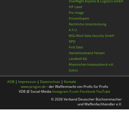
OverNight Express & Logistics GmbH
PiP Laser
Pro Image
ProvenExpert
Rechtliche Unterstützung
A.T.U.
BSG-Wüst Data Security GmbH
DPD
First Data
Handelsverband Hessen
Landbell AG
Rheinischer-Inkassodienst e.K.
Zukos
AGB
|
Impressum
|
Datenschutz
|
Kontakt
www.progun.de
- der Waffenmarkt von Profis für Profis
VDB @ Social-Media
Instagram
X.com
Facebook
YouTube
© 2026 Verband Deutscher Büchsenmacher
und Waffenfachhändler e.V.