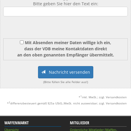
Bitte geben Sie hier den Text ein:
Mit Absenden meiner Daten willige ich ein,
dass der VDB meine Kontaktdaten direkt
an den oben genannten Empfänger übermittelt.
Nachricht versenden
(Bitte füllen Sie alle Felder aus!)
1
*
inkl. MwSt.; zzgl. Versandkosten
2
*
differenzbesteuert gemäß §25a UStG.;MwSt. nicht ausweisbar; zzgl. Versandkosten
WAFFENMARKT
MITGLIEDER
Übersicht
Ordentliche Mitglieder (Waffen-