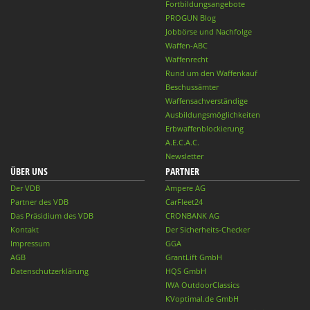
Fortbildungsangebote
PROGUN Blog
Jobbörse und Nachfolge
Waffen-ABC
Waffenrecht
Rund um den Waffenkauf
Beschussämter
Waffensachverständige
Ausbildungsmöglichkeiten
Erbwaffenblockierung
A.E.C.A.C.
Newsletter
ÜBER UNS
PARTNER
Der VDB
Ampere AG
Partner des VDB
CarFleet24
Das Präsidium des VDB
CRONBANK AG
Kontakt
Der Sicherheits-Checker
Impressum
GGA
AGB
GrantLift GmbH
Datenschutzerklärung
HQS GmbH
IWA OutdoorClassics
KVoptimal.de GmbH