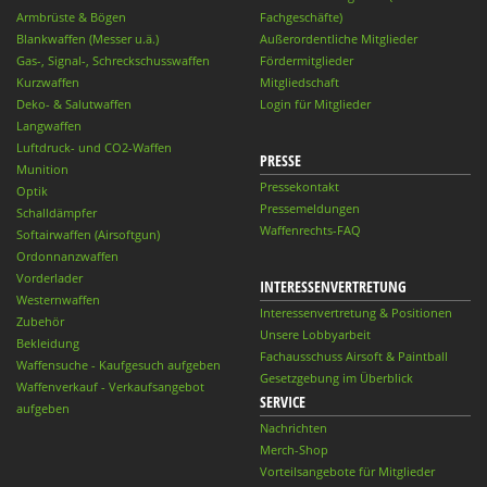
Armbrüste & Bögen
Fachgeschäfte)
Blankwaffen (Messer u.ä.)
Außerordentliche Mitglieder
Gas-, Signal-, Schreckschusswaffen
Fördermitglieder
Kurzwaffen
Mitgliedschaft
Deko- & Salutwaffen
Login für Mitglieder
Langwaffen
Luftdruck- und CO2-Waffen
PRESSE
Munition
Pressekontakt
Optik
Pressemeldungen
Schalldämpfer
Waffenrechts-FAQ
Softairwaffen (Airsoftgun)
Ordonnanzwaffen
Vorderlader
INTERESSENVERTRETUNG
Westernwaffen
Interessenvertretung & Positionen
Zubehör
Unsere Lobbyarbeit
Bekleidung
Fachausschuss Airsoft & Paintball
Waffensuche - Kaufgesuch aufgeben
Gesetzgebung im Überblick
Waffenverkauf - Verkaufsangebot
SERVICE
aufgeben
Nachrichten
Merch-Shop
Vorteilsangebote für Mitglieder