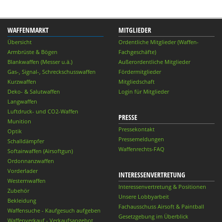
WAFFENMARKT
MITGLIEDER
Übersicht
Ordentliche Mitglieder (Waffen-
Armbrüste & Bögen
Fachgeschäfte)
Blankwaffen (Messer u.ä.)
Außerordentliche Mitglieder
Gas-, Signal-, Schreckschusswaffen
Fördermitglieder
Kurzwaffen
Mitgliedschaft
Deko- & Salutwaffen
Login für Mitglieder
Langwaffen
Luftdruck- und CO2-Waffen
PRESSE
Munition
Pressekontakt
Optik
Pressemeldungen
Schalldämpfer
Waffenrechts-FAQ
Softairwaffen (Airsoftgun)
Ordonnanzwaffen
Vorderlader
INTERESSENVERTRETUNG
Westernwaffen
Interessenvertretung & Positionen
Zubehör
Unsere Lobbyarbeit
Bekleidung
Fachausschuss Airsoft & Paintball
Waffensuche - Kaufgesuch aufgeben
Gesetzgebung im Überblick
Waffenverkauf - Verkaufsangebot