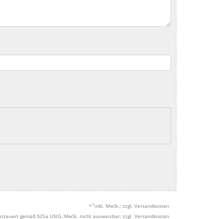
1
*
inkl. MwSt.; zzgl. Versandkosten
esteuert gemäß §25a UStG.;MwSt. nicht ausweisbar; zzgl. Versandkosten