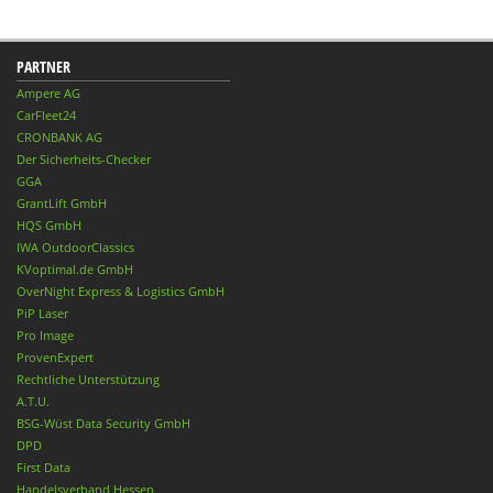
PARTNER
Ampere AG
CarFleet24
CRONBANK AG
Der Sicherheits-Checker
GGA
GrantLift GmbH
HQS GmbH
IWA OutdoorClassics
KVoptimal.de GmbH
OverNight Express & Logistics GmbH
PiP Laser
Pro Image
ProvenExpert
Rechtliche Unterstützung
A.T.U.
BSG-Wüst Data Security GmbH
DPD
First Data
Handelsverband Hessen