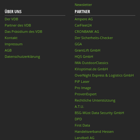
Newsletter
ÜBER UNS
PARTNER
Der VDB
Ampere AG
Partner des VDB
CarFleet24
Das Präsidium des VDB
CRONBANK AG
Kontakt
Der Sicherheits-Checker
Impressum
GGA
AGB
GrantLift GmbH
Datenschutzerklärung
HQS GmbH
IWA OutdoorClassics
KVoptimal.de GmbH
OverNight Express & Logistics GmbH
PiP Laser
Pro Image
ProvenExpert
Rechtliche Unterstützung
A.T.U.
BSG-Wüst Data Security GmbH
DPD
First Data
Handelsverband Hessen
Landbell AG