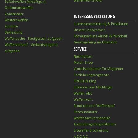
Waffenrechts-FAQ
Softairwaffen (Airsoftgun)
Ordonnanzwaffen
Vorderlader
INTERESSENVERTRETUNG
Westernwaffen
Interessenvertretung & Positionen
Zubehör
Unsere Lobbyarbeit
Bekleidung
Fachausschuss Airsoft & Paintball
Waffensuche - Kaufgesuch aufgeben
Gesetzgebung im Überblick
Waffenverkauf - Verkaufsangebot
SERVICE
aufgeben
Nachrichten
Merch-Shop
Vorteilsangebote für Mitglieder
Fortbildungsangebote
PROGUN Blog
Jobbörse und Nachfolge
Waffen-ABC
Waffenrecht
Rund um den Waffenkauf
Beschussämter
Waffensachverständige
Ausbildungsmöglichkeiten
Erbwaffenblockierung
A.E.C.A.C.