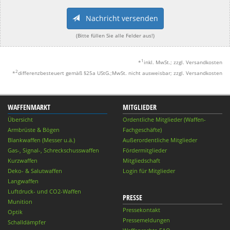
Nachricht versenden
(Bitte füllen Sie alle Felder aus!)
1
*
inkl. MwSt.; zzgl. Versandkosten
2
*
differenzbesteuert gemäß §25a UStG.;MwSt. nicht ausweisbar; zzgl. Versandkosten
WAFFENMARKT
MITGLIEDER
Übersicht
Ordentliche Mitglieder (Waffen-
Armbrüste & Bögen
Fachgeschäfte)
Blankwaffen (Messer u.ä.)
Außerordentliche Mitglieder
Gas-, Signal-, Schreckschusswaffen
Fördermitglieder
Kurzwaffen
Mitgliedschaft
Deko- & Salutwaffen
Login für Mitglieder
Langwaffen
Luftdruck- und CO2-Waffen
PRESSE
Munition
Pressekontakt
Optik
Pressemeldungen
Schalldämpfer