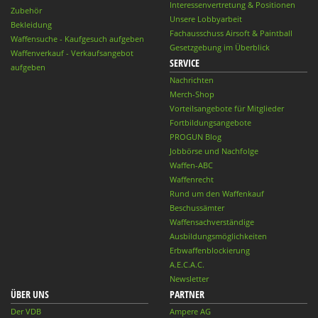
Interessenvertretung & Positionen
Zubehör
Unsere Lobbyarbeit
Bekleidung
Fachausschuss Airsoft & Paintball
Waffensuche - Kaufgesuch aufgeben
Gesetzgebung im Überblick
Waffenverkauf - Verkaufsangebot
SERVICE
aufgeben
Nachrichten
Merch-Shop
Vorteilsangebote für Mitglieder
Fortbildungsangebote
PROGUN Blog
Jobbörse und Nachfolge
Waffen-ABC
Waffenrecht
Rund um den Waffenkauf
Beschussämter
Waffensachverständige
Ausbildungsmöglichkeiten
Erbwaffenblockierung
A.E.C.A.C.
Newsletter
ÜBER UNS
PARTNER
Der VDB
Ampere AG