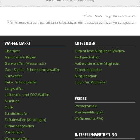
1
*
inkl. MwSt.; zzgl. Versandkosten
2
*
differenzbesteuert gemäß §25a UStG.;MwSt. nicht ausweisbar; zzgl. Versandkosten
WAFFENMARKT
MITGLIEDER
Übersicht
Ordentliche Mitglieder (Waffen-
Armbrüste & Bögen
Fachgeschäfte)
Blankwaffen (Messer u.ä.)
Außerordentliche Mitglieder
Gas-, Signal-, Schreckschusswaffen
Fördermitglieder
Kurzwaffen
Mitgliedschaft
Deko- & Salutwaffen
Login für Mitglieder
Langwaffen
Luftdruck- und CO2-Waffen
PRESSE
Munition
Pressekontakt
Optik
Pressemeldungen
Schalldämpfer
Waffenrechts-FAQ
Softairwaffen (Airsoftgun)
Ordonnanzwaffen
Vorderlader
INTERESSENVERTRETUNG
Westernwaffen