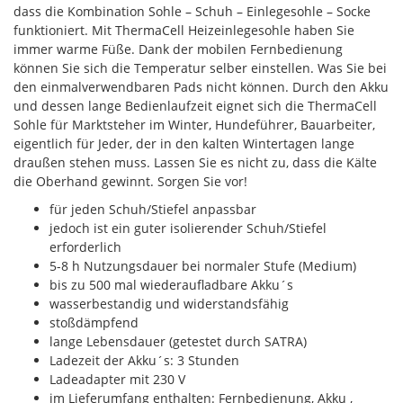
dass die Kombination Sohle – Schuh – Einlegesohle – Socke
funktioniert. Mit ThermaCell Heizeinlegesohle haben Sie
immer warme Füße. Dank der mobilen Fernbedienung
können Sie sich die Temperatur selber einstellen. Was Sie bei
den einmalverwendbaren Pads nicht können. Durch den Akku
und dessen lange Bedienlaufzeit eignet sich die ThermaCell
Sohle für Marktsteher im Winter, Hundeführer, Bauarbeiter,
eigentlich für Jeder, der in den kalten Wintertagen lange
draußen stehen muss. Lassen Sie es nicht zu, dass die Kälte
die Oberhand gewinnt. Sorgen Sie vor!
für jeden Schuh/Stiefel anpassbar
jedoch ist ein guter isolierender Schuh/Stiefel
erforderlich
5-8 h Nutzungsdauer bei normaler Stufe (Medium)
bis zu 500 mal wiederaufladbare Akku´s
wasserbestandig und widerstandsfähig
stoßdämpfend
lange Lebensdauer (getestet durch SATRA)
Ladezeit der Akku´s: 3 Stunden
Ladeadapter mit 230 V
im Lieferumfang enthalten: Fernbedienung, Akku ,