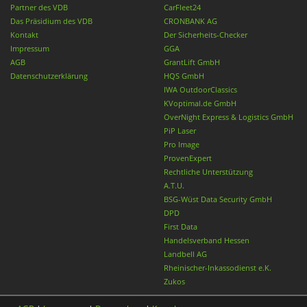
Partner des VDB
CarFleet24
Das Präsidium des VDB
CRONBANK AG
Kontakt
Der Sicherheits-Checker
Impressum
GGA
AGB
GrantLift GmbH
Datenschutzerklärung
HQS GmbH
IWA OutdoorClassics
KVoptimal.de GmbH
OverNight Express & Logistics GmbH
PiP Laser
Pro Image
ProvenExpert
Rechtliche Unterstützung
A.T.U.
BSG-Wüst Data Security GmbH
DPD
First Data
Handelsverband Hessen
Landbell AG
Rheinischer-Inkassodienst e.K.
Zukos