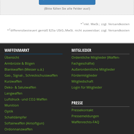
(Bitte füllen Sie alle Felder aus!)
1
*
inkl. MwSt.; zzgl. Versandkosten
2
*
differenzbesteuert gemäß §25a UStG.;MwSt. nicht ausweisbar; zzgl. Versandkosten
WAFFENMARKT
MITGLIEDER
Übersicht
Ordentliche Mitglieder (Waffen-
Armbrüste & Bögen
Fachgeschäfte)
Blankwaffen (Messer u.ä.)
Außerordentliche Mitglieder
Gas-, Signal-, Schreckschusswaffen
Fördermitglieder
Kurzwaffen
Mitgliedschaft
Deko- & Salutwaffen
Login für Mitglieder
Langwaffen
Luftdruck- und CO2-Waffen
PRESSE
Munition
Pressekontakt
Optik
Pressemeldungen
Schalldämpfer
Waffenrechts-FAQ
Softairwaffen (Airsoftgun)
Ordonnanzwaffen