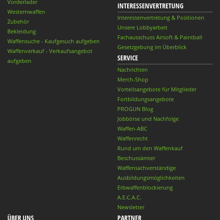
Vorderlader
INTERESSENVERTRETUNG
Westernwaffen
Interessenvertretung & Positionen
Zubehör
Unsere Lobbyarbeit
Bekleidung
Fachausschuss Airsoft & Paintball
Waffensuche - Kaufgesuch aufgeben
Gesetzgebung im Überblick
Waffenverkauf - Verkaufsangebot
SERVICE
aufgeben
Nachrichten
Merch-Shop
Vorteilsangebote für Mitglieder
Fortbildungsangebote
PROGUN Blog
Jobbörse und Nachfolge
Waffen-ABC
Waffenrecht
Rund um den Waffenkauf
Beschussämter
Waffensachverständige
Ausbildungsmöglichkeiten
Erbwaffenblockierung
A.E.C.A.C.
Newsletter
ÜBER UNS
PARTNER