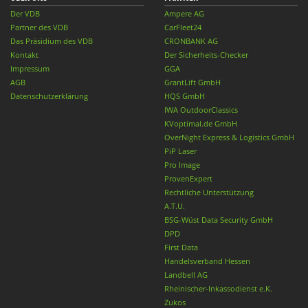
Der VDB
Ampere AG
Partner des VDB
CarFleet24
Das Präsidium des VDB
CRONBANK AG
Kontakt
Der Sicherheits-Checker
Impressum
GGA
AGB
GrantLift GmbH
Datenschutzerklärung
HQS GmbH
IWA OutdoorClassics
KVoptimal.de GmbH
OverNight Express & Logistics GmbH
PiP Laser
Pro Image
ProvenExpert
Rechtliche Unterstützung
A.T.U.
BSG-Wüst Data Security GmbH
DPD
First Data
Handelsverband Hessen
Landbell AG
Rheinischer-Inkassodienst e.K.
Zukos