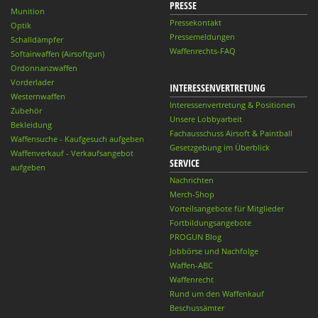
PRESSE
Munition
Pressekontakt
Optik
Pressemeldungen
Schalldämpfer
Waffenrechts-FAQ
Softairwaffen (Airsoftgun)
Ordonnanzwaffen
Vorderlader
INTERESSENVERTRETUNG
Westernwaffen
Interessenvertretung & Positionen
Zubehör
Unsere Lobbyarbeit
Bekleidung
Fachausschuss Airsoft & Paintball
Waffensuche - Kaufgesuch aufgeben
Gesetzgebung im Überblick
Waffenverkauf - Verkaufsangebot
SERVICE
aufgeben
Nachrichten
Merch-Shop
Vorteilsangebote für Mitglieder
Fortbildungsangebote
PROGUN Blog
Jobbörse und Nachfolge
Waffen-ABC
Waffenrecht
Rund um den Waffenkauf
Beschussämter