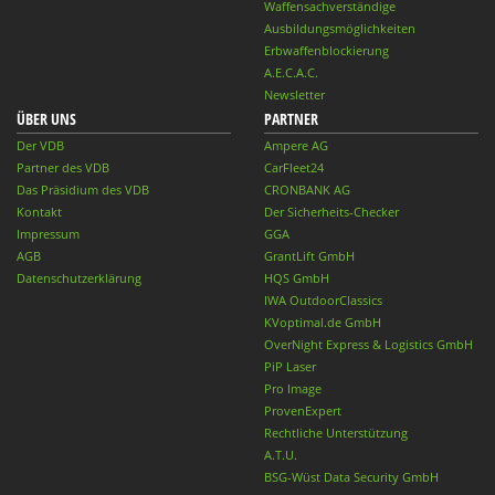
Waffensachverständige
Ausbildungsmöglichkeiten
Erbwaffenblockierung
A.E.C.A.C.
Newsletter
ÜBER UNS
PARTNER
Der VDB
Ampere AG
Partner des VDB
CarFleet24
Das Präsidium des VDB
CRONBANK AG
Kontakt
Der Sicherheits-Checker
Impressum
GGA
AGB
GrantLift GmbH
Datenschutzerklärung
HQS GmbH
IWA OutdoorClassics
KVoptimal.de GmbH
OverNight Express & Logistics GmbH
PiP Laser
Pro Image
ProvenExpert
Rechtliche Unterstützung
A.T.U.
BSG-Wüst Data Security GmbH