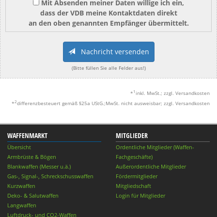
Mit Absenden meiner Daten willige ich ein,
dass der VDB meine Kontaktdaten direkt
an den oben genannten Empfänger übermittelt.
Nachricht versenden
(Bitte füllen Sie alle Felder aus!)
1
*
inkl. MwSt.; zzgl. Versandkosten
2
*
differenzbesteuert gemäß §25a UStG.;MwSt. nicht ausweisbar; zzgl. Versandkosten
WAFFENMARKT
MITGLIEDER
Übersicht
Ordentliche Mitglieder (Waffen-
Armbrüste & Bögen
Fachgeschäfte)
Blankwaffen (Messer u.ä.)
Außerordentliche Mitglieder
Gas-, Signal-, Schreckschusswaffen
Fördermitglieder
Kurzwaffen
Mitgliedschaft
Deko- & Salutwaffen
Login für Mitglieder
Langwaffen
Luftdruck- und CO2-Waffen