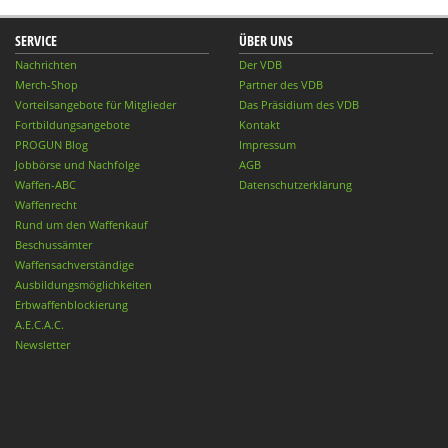
SERVICE
ÜBER UNS
Nachrichten
Der VDB
Merch-Shop
Partner des VDB
Vorteilsangebote für Mitglieder
Das Präsidium des VDB
Fortbildungsangebote
Kontakt
PROGUN Blog
Impressum
Jobbörse und Nachfolge
AGB
Waffen-ABC
Datenschutzerklärung
Waffenrecht
Rund um den Waffenkauf
Beschussämter
Waffensachverständige
Ausbildungsmöglichkeiten
Erbwaffenblockierung
A.E.C.A.C.
Newsletter