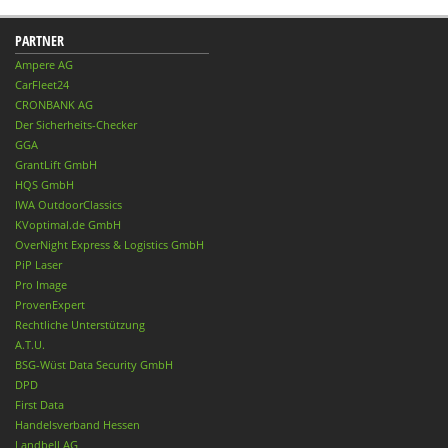
PARTNER
Ampere AG
CarFleet24
CRONBANK AG
Der Sicherheits-Checker
GGA
GrantLift GmbH
HQS GmbH
IWA OutdoorClassics
KVoptimal.de GmbH
OverNight Express & Logistics GmbH
PiP Laser
Pro Image
ProvenExpert
Rechtliche Unterstützung
A.T.U.
BSG-Wüst Data Security GmbH
DPD
First Data
Handelsverband Hessen
Landbell AG