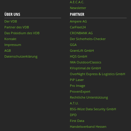
A.E.C.A.C.
Newsletter
ÜBER UNS
PARTNER
Der VDB
Ampere AG
Partner des VDB
CarFleet24
Das Präsidium des VDB
CRONBANK AG
Kontakt
Der Sicherheits-Checker
Impressum
GGA
AGB
GrantLift GmbH
Datenschutzerklärung
HQS GmbH
IWA OutdoorClassics
KVoptimal.de GmbH
OverNight Express & Logistics GmbH
PiP Laser
Pro Image
ProvenExpert
Rechtliche Unterstützung
A.T.U.
BSG-Wüst Data Security GmbH
DPD
First Data
Handelsverband Hessen