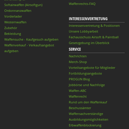
Waffenrechts-FAQ
Softairwaffen (Airsoftgun)
Ordonnanzwaffen
Vorderlader
INTERESSENVERTRETUNG
Westernwaffen
Interessenvertretung & Positionen
Zubehör
Unsere Lobbyarbeit
Bekleidung
Fachausschuss Airsoft & Paintball
Waffensuche - Kaufgesuch aufgeben
Gesetzgebung im Überblick
Waffenverkauf - Verkaufsangebot
SERVICE
aufgeben
Nachrichten
Merch-Shop
Vorteilsangebote für Mitglieder
Fortbildungsangebote
PROGUN Blog
Jobbörse und Nachfolge
Waffen-ABC
Waffenrecht
Rund um den Waffenkauf
Beschussämter
Waffensachverständige
Ausbildungsmöglichkeiten
Erbwaffenblockierung