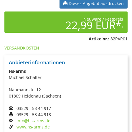
Dieses Angebot ausdrucken
Neuware / Festpreis
22,99 EUR*
1
Artikelnr.:
82PAR01
VERSANDKOSTEN
Anbieterinformationen
Hs-arms
Michael Schaller
Naumannstr. 12
01809 Heidenau (Sachsen)
03529 - 58 44 917
03529 - 58 44 918
info@hs-arms.de
www.hs-arms.de