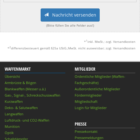
Nachricht versenden
(Bitte füllen Sie alle Felder aus!)
1
*
inkl. MwSt.; zzgl. Versandkosten
2
*
differenzbesteuert gemäß §25a UStG.;MwSt. nicht ausweisbar; zzgl. Versandkosten
WAFFENMARKT
MITGLIEDER
Übersicht
Ordentliche Mitglieder (Waffen-
Armbrüste & Bögen
Fachgeschäfte)
Blankwaffen (Messer u.ä.)
Außerordentliche Mitglieder
Gas-, Signal-, Schreckschusswaffen
Fördermitglieder
Kurzwaffen
Mitgliedschaft
Deko- & Salutwaffen
Login für Mitglieder
Langwaffen
Luftdruck- und CO2-Waffen
PRESSE
Munition
Pressekontakt
Optik
Pressemeldungen
Schalldämpfer