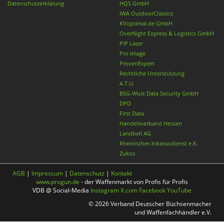
Datenschutzerklärung
HQS GmbH
IWA OutdoorClassics
KVoptimal.de GmbH
OverNight Express & Logistics GmbH
PiP Laser
Pro Image
ProvenExpert
Rechtliche Unterstützung
A.T.U.
BSG-Wüst Data Security GmbH
DPD
First Data
Handelsverband Hessen
Landbell AG
Rheinischer-Inkassodienst e.K.
Zukos
AGB
|
Impressum
|
Datenschutz
|
Kontakt
www.progun.de
- der Waffenmarkt von Profis für Profis
VDB @ Social-Media
Instagram
X.com
Facebook
YouTube
© 2026 Verband Deutscher Büchsenmacher
und Waffenfachhändler e.V.