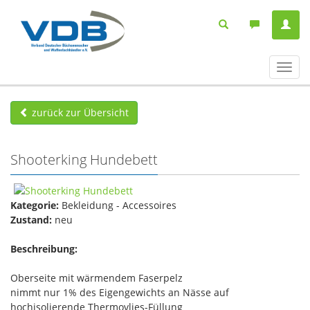
Navig
ein-/
zurück zur Übersicht
Shooterking Hundebett
Kategorie:
Bekleidung - Accessoires
Zustand:
neu
Beschreibung:
Oberseite mit wärmendem Faserpelz
nimmt nur 1% des Eigengewichts an Nässe auf
hochisolierende Thermovlies-Füllung