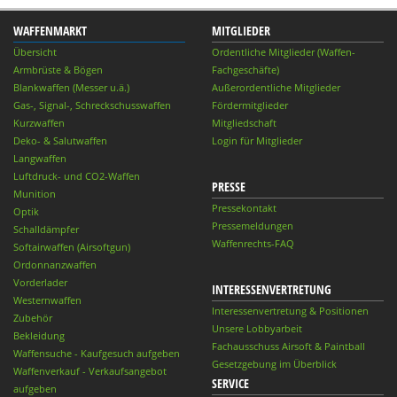
WAFFENMARKT
MITGLIEDER
Übersicht
Ordentliche Mitglieder (Waffen-
Armbrüste & Bögen
Fachgeschäfte)
Blankwaffen (Messer u.ä.)
Außerordentliche Mitglieder
Gas-, Signal-, Schreckschusswaffen
Fördermitglieder
Kurzwaffen
Mitgliedschaft
Deko- & Salutwaffen
Login für Mitglieder
Langwaffen
Luftdruck- und CO2-Waffen
PRESSE
Munition
Pressekontakt
Optik
Pressemeldungen
Schalldämpfer
Waffenrechts-FAQ
Softairwaffen (Airsoftgun)
Ordonnanzwaffen
Vorderlader
INTERESSENVERTRETUNG
Westernwaffen
Interessenvertretung & Positionen
Zubehör
Unsere Lobbyarbeit
Bekleidung
Fachausschuss Airsoft & Paintball
Waffensuche - Kaufgesuch aufgeben
Gesetzgebung im Überblick
Waffenverkauf - Verkaufsangebot
SERVICE
aufgeben