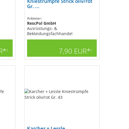
Kniestrümpfe Strick oliv/rot
Gr. ...
Anbieter:
RescPol GmbH
Ausrüstungs- &
Bekleidungsfachhandel
R*
7,90 EUR*
1
1
Karcher + Lessle