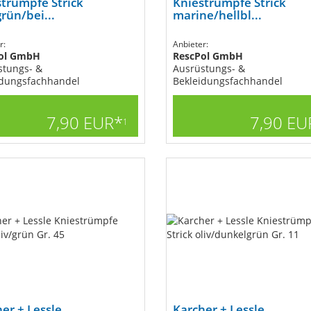
trümpfe Strick
Kniestrümpfe Strick
grün/bei...
marine/hellbl...
r:
Anbieter:
ol GmbH
RescPol GmbH
stungs- &
Ausrüstungs- &
idungsfachhandel
Bekleidungsfachhandel
7,90 EUR*
7,90 EU
1
er + Lessle
Karcher + Lessle