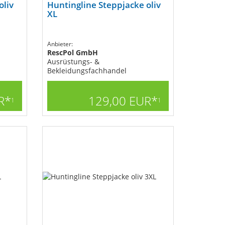
oliv
Huntingline Steppjacke oliv
XL
Anbieter:
RescPol GmbH
Ausrüstungs- &
Bekleidungsfachhandel
R*
129,00 EUR*
1
1