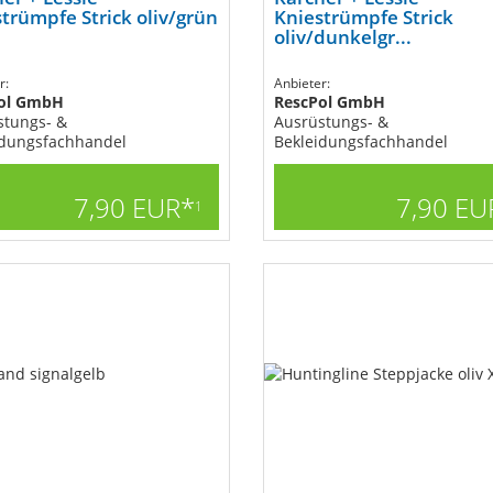
trümpfe Strick oliv/grün
Kniestrümpfe Strick
oliv/dunkelgr...
r:
Anbieter:
ol GmbH
RescPol GmbH
stungs- &
Ausrüstungs- &
idungsfachhandel
Bekleidungsfachhandel
7,90 EUR*
7,90 EU
1