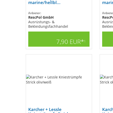
marine/hellbl...
marin
Anbieter:
Anbiete
RescPol GmbH
RescP
Ausrüstungs- &
Ausrü
Bekleidungsfachhandel
Bekle
7,90 EUR*
1
Karcher + Lessle
Karch