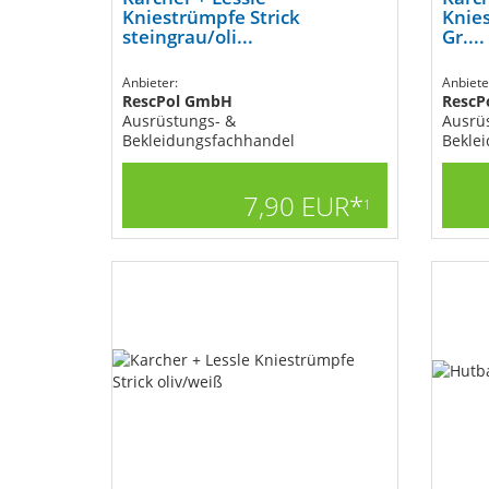
Kniestrümpfe Strick
Knies
steingrau/oli...
Gr....
Anbieter:
Anbiete
RescPol GmbH
RescP
Ausrüstungs- &
Ausrü
Bekleidungsfachhandel
Bekle
7,90 EUR*
1