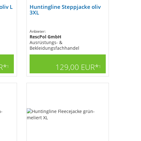
liv L
Huntingline Steppjacke oliv
3XL
Anbieter:
RescPol GmbH
Ausrüstungs- &
Bekleidungsfachhandel
R*
129,00 EUR*
1
1