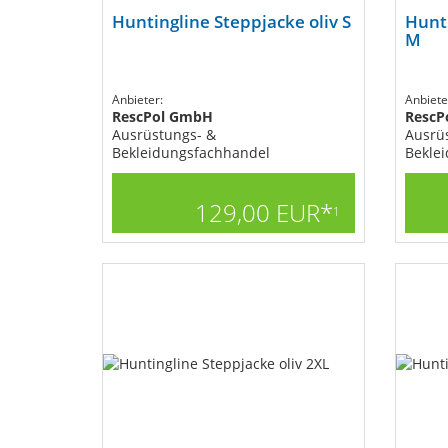
Huntingline Steppjacke oliv S
Hunti
M
Anbieter:
Anbiete
RescPol GmbH
RescP
Ausrüstungs- &
Ausrü
Bekleidungsfachhandel
Bekle
129,00 EUR*
1