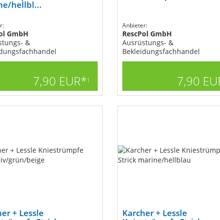
e/hellbl...
r:
Anbieter:
ol GmbH
RescPol GmbH
stungs- &
Ausrüstungs- &
idungsfachhandel
Bekleidungsfachhandel
7,90 EUR*
7,90 EU
1
er + Lessle
Karcher + Lessle