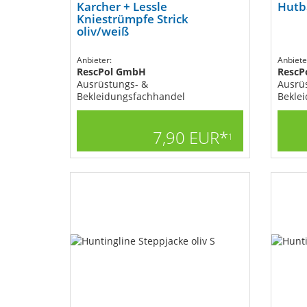
Karcher + Lessle
Hutb
Kniestrümpfe Strick
oliv/weiß
Anbieter:
Anbiete
RescPol GmbH
RescP
Ausrüstungs- &
Ausrü
Bekleidungsfachhandel
Bekle
7,90 EUR*
1