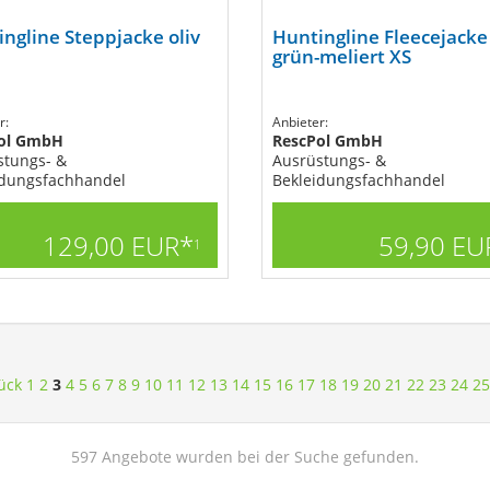
ngline Steppjacke oliv
Huntingline Fleecejacke
grün-meliert XS
r:
Anbieter:
ol GmbH
RescPol GmbH
stungs- &
Ausrüstungs- &
idungsfachhandel
Bekleidungsfachhandel
129,00 EUR*
59,90 EU
1
ück
1
2
3
4
5
6
7
8
9
10
11
12
13
14
15
16
17
18
19
20
21
22
23
24
25
597 Angebote wurden bei der Suche gefunden.