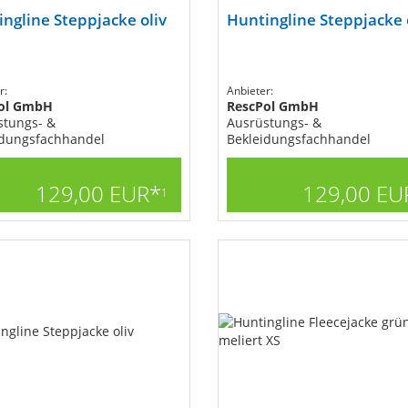
ngline Steppjacke oliv
Huntingline Steppjacke o
r:
Anbieter:
ol GmbH
RescPol GmbH
stungs- &
Ausrüstungs- &
idungsfachhandel
Bekleidungsfachhandel
129,00 EUR*
129,00 EU
1