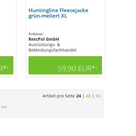
Huntingline Fleecejacke
grün-meliert XL
Anbieter:
RescPol GmbH
Ausrüstungs- &
Bekleidungsfachhandel
R*
59,90 EUR*
1
1
Artikel pro Seite
24
|
48
|
96
vor