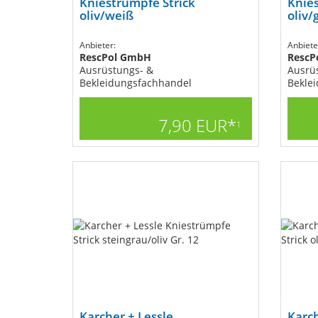
Kniestrümpfe Strick
Knies
oliv/weiß
oliv/
Anbieter:
Anbiete
RescPol GmbH
RescP
Ausrüstungs- &
Ausrü
Bekleidungsfachhandel
Bekle
7,90 EUR*
1
Karcher + Lessle
Karch