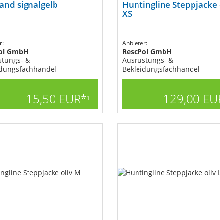
and signalgelb
Huntingline Steppjacke 
XS
r:
Anbieter:
ol GmbH
RescPol GmbH
stungs- &
Ausrüstungs- &
idungsfachhandel
Bekleidungsfachhandel
15,50 EUR*
129,00 EU
1