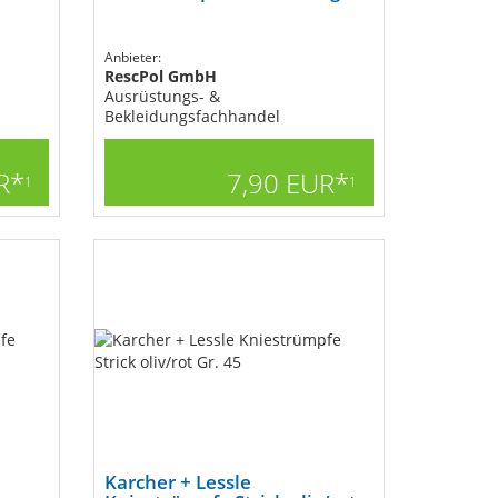
Anbieter:
RescPol GmbH
Ausrüstungs- &
Bekleidungsfachhandel
R*
7,90 EUR*
1
1
Karcher + Lessle