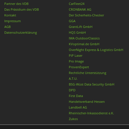
Partner des VDB
CarFleet24
Das Präsidium des VDB
CRONBANK AG
Kontakt
Der Sicherheits-Checker
Impressum
GGA
AGB
GrantLift GmbH
Datenschutzerklärung
HQS GmbH
IWA OutdoorClassics
KVoptimal.de GmbH
OverNight Express & Logistics GmbH
PiP Laser
Pro Image
ProvenExpert
Rechtliche Unterstützung
A.T.U.
BSG-Wüst Data Security GmbH
DPD
First Data
Handelsverband Hessen
Landbell AG
Rheinischer-Inkassodienst e.K.
Zukos