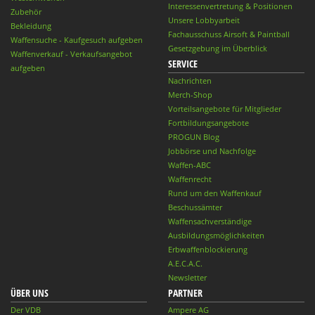
Interessenvertretung & Positionen
Zubehör
Unsere Lobbyarbeit
Bekleidung
Fachausschuss Airsoft & Paintball
Waffensuche - Kaufgesuch aufgeben
Gesetzgebung im Überblick
Waffenverkauf - Verkaufsangebot
SERVICE
aufgeben
Nachrichten
Merch-Shop
Vorteilsangebote für Mitglieder
Fortbildungsangebote
PROGUN Blog
Jobbörse und Nachfolge
Waffen-ABC
Waffenrecht
Rund um den Waffenkauf
Beschussämter
Waffensachverständige
Ausbildungsmöglichkeiten
Erbwaffenblockierung
A.E.C.A.C.
Newsletter
ÜBER UNS
PARTNER
Der VDB
Ampere AG