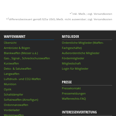
1
*
inkl. MwSt.; zzgl. Versandkosten
2
*
differenzbesteuert gemäß §25a UStG.;MwSt. nicht ausweisbar; zzgl. Versandkosten
WAFFENMARKT
MITGLIEDER
Übersicht
Ordentliche Mitglieder (Waffen-
Armbrüste & Bögen
Fachgeschäfte)
Blankwaffen (Messer u.ä.)
Außerordentliche Mitglieder
Gas-, Signal-, Schreckschusswaffen
Fördermitglieder
Kurzwaffen
Mitgliedschaft
Deko- & Salutwaffen
Login für Mitglieder
Langwaffen
Luftdruck- und CO2-Waffen
PRESSE
Munition
Pressekontakt
Optik
Pressemeldungen
Schalldämpfer
Waffenrechts-FAQ
Softairwaffen (Airsoftgun)
Ordonnanzwaffen
Vorderlader
INTERESSENVERTRETUNG
Westernwaffen