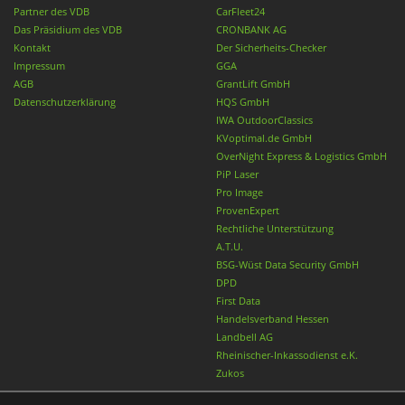
Partner des VDB
CarFleet24
Das Präsidium des VDB
CRONBANK AG
Kontakt
Der Sicherheits-Checker
Impressum
GGA
AGB
GrantLift GmbH
Datenschutzerklärung
HQS GmbH
IWA OutdoorClassics
KVoptimal.de GmbH
OverNight Express & Logistics GmbH
PiP Laser
Pro Image
ProvenExpert
Rechtliche Unterstützung
A.T.U.
BSG-Wüst Data Security GmbH
DPD
First Data
Handelsverband Hessen
Landbell AG
Rheinischer-Inkassodienst e.K.
Zukos