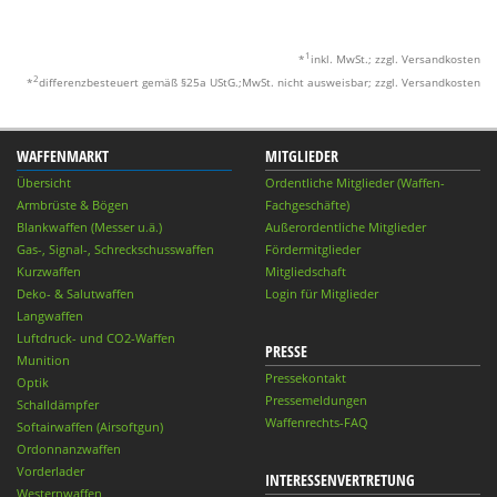
1
*
inkl. MwSt.; zzgl. Versandkosten
2
*
differenzbesteuert gemäß §25a UStG.;MwSt. nicht ausweisbar; zzgl. Versandkosten
WAFFENMARKT
MITGLIEDER
Übersicht
Ordentliche Mitglieder (Waffen-
Armbrüste & Bögen
Fachgeschäfte)
Blankwaffen (Messer u.ä.)
Außerordentliche Mitglieder
Gas-, Signal-, Schreckschusswaffen
Fördermitglieder
Kurzwaffen
Mitgliedschaft
Deko- & Salutwaffen
Login für Mitglieder
Langwaffen
Luftdruck- und CO2-Waffen
PRESSE
Munition
Pressekontakt
Optik
Pressemeldungen
Schalldämpfer
Waffenrechts-FAQ
Softairwaffen (Airsoftgun)
Ordonnanzwaffen
Vorderlader
INTERESSENVERTRETUNG
Westernwaffen