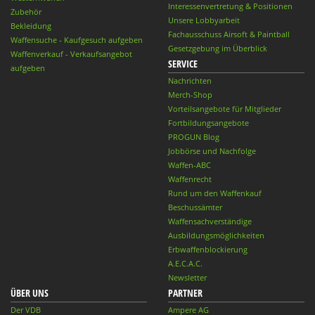
Interessenvertretung & Positionen
Zubehör
Unsere Lobbyarbeit
Bekleidung
Fachausschuss Airsoft & Paintball
Waffensuche - Kaufgesuch aufgeben
Gesetzgebung im Überblick
Waffenverkauf - Verkaufsangebot
SERVICE
aufgeben
Nachrichten
Merch-Shop
Vorteilsangebote für Mitglieder
Fortbildungsangebote
PROGUN Blog
Jobbörse und Nachfolge
Waffen-ABC
Waffenrecht
Rund um den Waffenkauf
Beschussämter
Waffensachverständige
Ausbildungsmöglichkeiten
Erbwaffenblockierung
A.E.C.A.C.
Newsletter
ÜBER UNS
PARTNER
Der VDB
Ampere AG