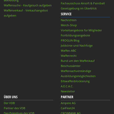
Bekleidung
Fachausschuss Airsoft & Paintball
Waffensuche - Kaufgesuch aufgeben
Gesetzgebung im Überblick
Waffenverkauf - Verkaufsangebot
SERVICE
aufgeben
Nachrichten
Merch-Shop
Vorteilsangebote für Mitglieder
Fortbildungsangebote
PROGUN Blog
Jobbörse und Nachfolge
Waffen-ABC
Waffenrecht
Rund um den Waffenkauf
Beschussämter
Waffensachverständige
Ausbildungsmöglichkeiten
Erbwaffenblockierung
A.E.C.A.C.
Newsletter
ÜBER UNS
PARTNER
Der VDB
Ampere AG
Partner des VDB
CarFleet24
Das Präsidium des VDB
CRONBANK AG