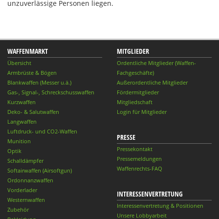
unzuverlässige Personen liegen.
WAFFENMARKT
MITGLIEDER
Übersicht
Ordentliche Mitglieder (Waffen-
Armbrüste & Bögen
Fachgeschäfte)
Blankwaffen (Messer u.ä.)
Außerordentliche Mitglieder
Gas-, Signal-, Schreckschusswaffen
Fördermitglieder
Kurzwaffen
Mitgliedschaft
Deko- & Salutwaffen
Login für Mitglieder
Langwaffen
Luftdruck- und CO2-Waffen
PRESSE
Munition
Pressekontakt
Optik
Pressemeldungen
Schalldämpfer
Waffenrechts-FAQ
Softairwaffen (Airsoftgun)
Ordonnanzwaffen
Vorderlader
INTERESSENVERTRETUNG
Westernwaffen
Interessenvertretung & Positionen
Zubehör
Unsere Lobbyarbeit