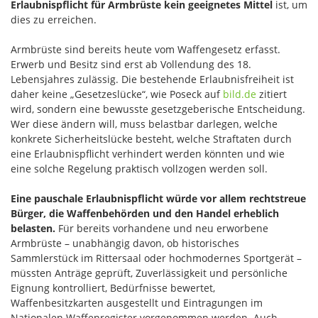
Erlaubnispflicht für Armbrüste kein geeignetes Mittel
ist, um
dies zu erreichen.
Armbrüste sind bereits heute vom Waffengesetz erfasst.
Erwerb und Besitz sind erst ab Vollendung des 18.
Lebensjahres zulässig. Die bestehende Erlaubnisfreiheit ist
daher keine „Gesetzeslücke“, wie Poseck auf
bild.de
zitiert
wird, sondern eine bewusste gesetzgeberische Entscheidung.
Wer diese ändern will, muss belastbar darlegen, welche
konkrete Sicherheitslücke besteht, welche Straftaten durch
eine Erlaubnispflicht verhindert werden könnten und wie
eine solche Regelung praktisch vollzogen werden soll.
Eine pauschale Erlaubnispflicht würde vor allem rechtstreue
Bürger, die Waffenbehörden und den Handel erheblich
belasten.
Für bereits vorhandene und neu erworbene
Armbrüste – unabhängig davon, ob historisches
Sammlerstück im Rittersaal oder hochmodernes Sportgerät –
müssten Anträge geprüft, Zuverlässigkeit und persönliche
Eignung kontrolliert, Bedürfnisse bewertet,
Waffenbesitzkarten ausgestellt und Eintragungen im
Nationalen Waffenregister vorgenommen werden. Auch