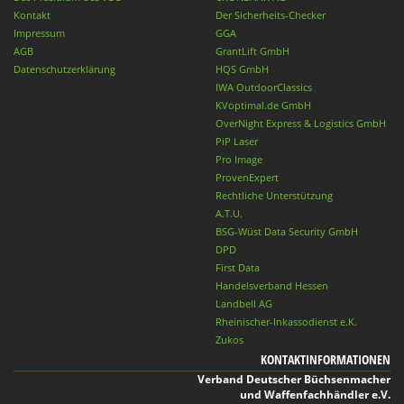
Kontakt
Der Sicherheits-Checker
Impressum
GGA
AGB
GrantLift GmbH
Datenschutzerklärung
HQS GmbH
IWA OutdoorClassics
KVoptimal.de GmbH
OverNight Express & Logistics GmbH
PiP Laser
Pro Image
ProvenExpert
Rechtliche Unterstützung
A.T.U.
BSG-Wüst Data Security GmbH
DPD
First Data
Handelsverband Hessen
Landbell AG
Rheinischer-Inkassodienst e.K.
Zukos
KONTAKTINFORMATIONEN
Verband Deutscher Büchsenmacher
und Waffenfachhändler e.V.