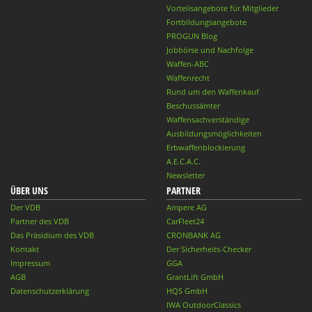
Vorteilsangebote für Mitglieder
Fortbildungsangebote
PROGUN Blog
Jobbörse und Nachfolge
Waffen-ABC
Waffenrecht
Rund um den Waffenkauf
Beschussämter
Waffensachverständige
Ausbildungsmöglichkeiten
Erbwaffenblockierung
A.E.C.A.C.
Newsletter
ÜBER UNS
PARTNER
Der VDB
Ampere AG
Partner des VDB
CarFleet24
Das Präsidium des VDB
CRONBANK AG
Kontakt
Der Sicherheits-Checker
Impressum
GGA
AGB
GrantLift GmbH
Datenschutzerklärung
HQS GmbH
IWA OutdoorClassics