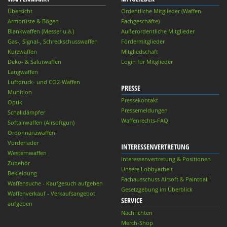
Übersicht
Ordentliche Mitglieder (Waffen-
Armbrüste & Bögen
Fachgeschäfte)
Blankwaffen (Messer u.ä.)
Außerordentliche Mitglieder
Gas-, Signal-, Schreckschusswaffen
Fördermitglieder
Kurzwaffen
Mitgliedschaft
Deko- & Salutwaffen
Login für Mitglieder
Langwaffen
Luftdruck- und CO2-Waffen
PRESSE
Munition
Pressekontakt
Optik
Pressemeldungen
Schalldämpfer
Waffenrechts-FAQ
Softairwaffen (Airsoftgun)
Ordonnanzwaffen
Vorderlader
INTERESSENVERTRETUNG
Westernwaffen
Interessenvertretung & Positionen
Zubehör
Unsere Lobbyarbeit
Bekleidung
Fachausschuss Airsoft & Paintball
Waffensuche - Kaufgesuch aufgeben
Gesetzgebung im Überblick
Waffenverkauf - Verkaufsangebot
SERVICE
aufgeben
Nachrichten
Merch-Shop