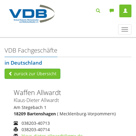
Navig
ein-/
VDB Fachgeschäfte
in Deutschland
zurück zur Übersicht
Waffen Allwardt
Klaus-Dieter Allwardt
Am Stegebach 1
18209 Bartenshagen
( Mecklenburg-Vorpommern)
038203-40713
038203-40714
klaus-dieter.allwardt@gmx.de