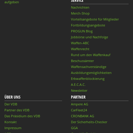
SERVICE
aufgeben
Nachrichten
Merch-Shop
Vorteilsangebote für Mitglieder
Fortbildungsangebote
PROGUN Blog
Jobbörse und Nachfolge
Waffen-ABC
Waffenrecht
Rund um den Waffenkauf
Beschussämter
Waffensachverständige
Ausbildungsmöglichkeiten
Erbwaffenblockierung
A.E.C.A.C.
Newsletter
ÜBER UNS
PARTNER
Der VDB
Ampere AG
Partner des VDB
CarFleet24
Das Präsidium des VDB
CRONBANK AG
Kontakt
Der Sicherheits-Checker
Impressum
GGA