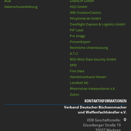
AGB
GrantLift GmbH
Datenschutzerklärung
HQS GmbH
IWA OutdoorClassics
KVoptimal.de GmbH
OverNight Express & Logistics GmbH
PiP Laser
Pro Image
ProvenExpert
Rechtliche Unterstützung
A.T.U.
BSG-Wüst Data Security GmbH
DPD
First Data
Handelsverband Hessen
Landbell AG
Rheinischer-Inkassodienst e.K.
Zukos
KONTAKTINFORMATIONEN
Verband Deutscher Büchsenmacher
und Waffenfachhändler e.V.
VDB Geschäftsstelle:
Gisselberger Straße 10
35037 Marburg