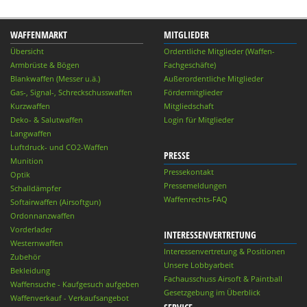
WAFFENMARKT
MITGLIEDER
Übersicht
Ordentliche Mitglieder (Waffen-
Armbrüste & Bögen
Fachgeschäfte)
Blankwaffen (Messer u.ä.)
Außerordentliche Mitglieder
Gas-, Signal-, Schreckschusswaffen
Fördermitglieder
Kurzwaffen
Mitgliedschaft
Deko- & Salutwaffen
Login für Mitglieder
Langwaffen
Luftdruck- und CO2-Waffen
PRESSE
Munition
Pressekontakt
Optik
Pressemeldungen
Schalldämpfer
Waffenrechts-FAQ
Softairwaffen (Airsoftgun)
Ordonnanzwaffen
Vorderlader
INTERESSENVERTRETUNG
Westernwaffen
Interessenvertretung & Positionen
Zubehör
Unsere Lobbyarbeit
Bekleidung
Fachausschuss Airsoft & Paintball
Waffensuche - Kaufgesuch aufgeben
Gesetzgebung im Überblick
Waffenverkauf - Verkaufsangebot