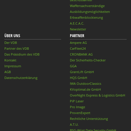
Waffensachverständige
Ausbildungsmöglichkeiten
Erbwaffenblockierung
A.E.C.A.C.
Newsletter
ÜBER UNS
PARTNER
Der VDB
Ampere AG
Partner des VDB
CarFleet24
Das Präsidium des VDB
CRONBANK AG
Kontakt
Der Sicherheits-Checker
Impressum
GGA
AGB
GrantLift GmbH
Datenschutzerklärung
HQS GmbH
IWA OutdoorClassics
KVoptimal.de GmbH
OverNight Express & Logistics GmbH
PiP Laser
Pro Image
ProvenExpert
Rechtliche Unterstützung
A.T.U.
BSG-Wüst Data Security GmbH