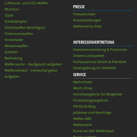
Luftdruck- und CO2-Waffen
PRESSE
Munition
Pressekontakt
Optik
Pressemeldungen
Schalldämpfer
Waffenrechts-FAQ
Softairwaffen (Airsoftgun)
Ordonnanzwaffen
Vorderlader
INTERESSENVERTRETUNG
Westernwaffen
Interessenvertretung & Positionen
Zubehör
Unsere Lobbyarbeit
Bekleidung
Fachausschuss Airsoft & Paintball
Waffensuche - Kaufgesuch aufgeben
Gesetzgebung im Überblick
Waffenverkauf - Verkaufsangebot
SERVICE
aufgeben
Nachrichten
Merch-Shop
Vorteilsangebote für Mitglieder
Fortbildungsangebote
PROGUN Blog
Jobbörse und Nachfolge
Waffen-ABC
Waffenrecht
Rund um den Waffenkauf
Beschussämter