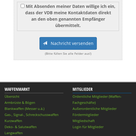
Mit Absenden meiner Daten willige ich ein,
dass der VDB meine Kontaktdaten direkt
an den oben genannten Empfänger
übermittelt.
Nachricht versenden
(Bitte füllen Sie alle Felder aus!)
WAFFENMARKT
MITGLIEDER
Übersicht
Ordentliche Mitglieder (Waffen-
Armbrüste & Bögen
Fachgeschäfte)
Blankwaffen (Messer u.ä.)
Außerordentliche Mitglieder
Gas-, Signal-, Schreckschusswaffen
Fördermitglieder
Kurzwaffen
Mitgliedschaft
Deko- & Salutwaffen
Login für Mitglieder
Langwaffen