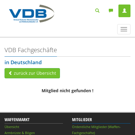
Navig
ein-/
VDB Fachgeschäfte
in Deutschland
zurück zur Übersicht
Mitglied nicht gefunden !
WAFFENMARKT
MITGLIEDER
Übersicht
Ordentliche Mitglieder (Waffen-
Armbrüste & Bögen
Fachgeschäfte)