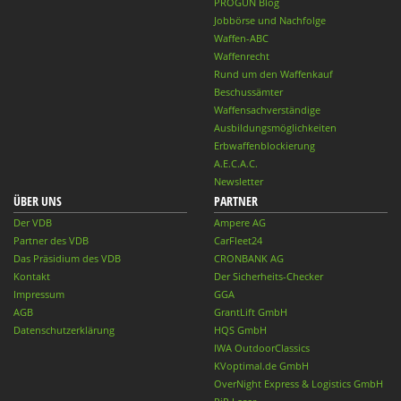
PROGUN Blog
Jobbörse und Nachfolge
Waffen-ABC
Waffenrecht
Rund um den Waffenkauf
Beschussämter
Waffensachverständige
Ausbildungsmöglichkeiten
Erbwaffenblockierung
A.E.C.A.C.
Newsletter
ÜBER UNS
PARTNER
Der VDB
Ampere AG
Partner des VDB
CarFleet24
Das Präsidium des VDB
CRONBANK AG
Kontakt
Der Sicherheits-Checker
Impressum
GGA
AGB
GrantLift GmbH
Datenschutzerklärung
HQS GmbH
IWA OutdoorClassics
KVoptimal.de GmbH
OverNight Express & Logistics GmbH