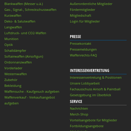
Blankwaffen (Messer u.ä.)
Außerordentliche Mitglieder
Gas-, Signal-, Schreckschusswaffen
Fördermitglieder
Kurzwaffen
Mitgliedschaft
Deko- & Salutwaffen
Login für Mitglieder
Langwaffen
Luftdruck- und CO2-Waffen
PRESSE
Munition
Pressekontakt
Optik
Pressemeldungen
Schalldämpfer
Waffenrechts-FAQ
Softairwaffen (Airsoftgun)
Ordonnanzwaffen
Vorderlader
INTERESSENVERTRETUNG
Westernwaffen
Interessenvertretung & Positionen
Zubehör
Unsere Lobbyarbeit
Bekleidung
Fachausschuss Airsoft & Paintball
Waffensuche - Kaufgesuch aufgeben
Gesetzgebung im Überblick
Waffenverkauf - Verkaufsangebot
SERVICE
aufgeben
Nachrichten
Merch-Shop
Vorteilsangebote für Mitglieder
Fortbildungsangebote