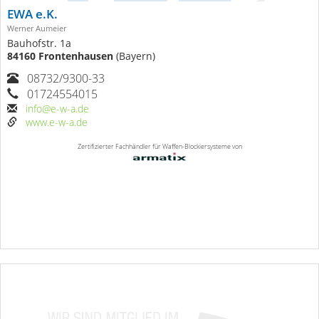
EWA e.K.
Werner Aumeier
Bauhofstr. 1a
84160 Frontenhausen
(Bayern)
08732/9300-33
01724554015
info@e-w-a.de
www.e-w-a.de
Zertifizierter Fachhändler für Waffen-Blockiersysteme von