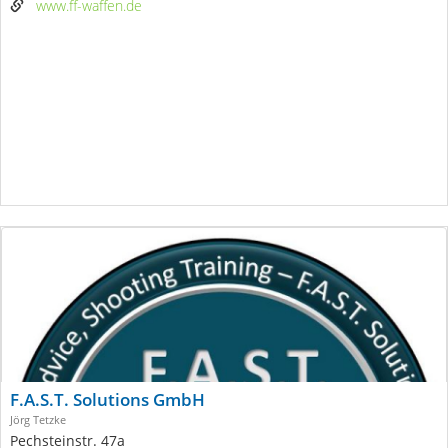
www.ff-waffen.de
F.A.S.T. Solutions GmbH
Jörg Tetzke
Pechsteinstr. 47a