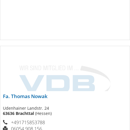
Fa. Thomas Nowak
Udenhainer Landstr. 24
63636 Brachttal
(Hessen)
+491715853788
06054 908 156