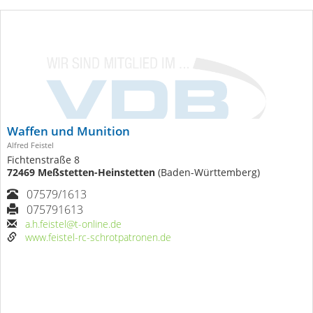
Waffen und Munition
Alfred Feistel
Fichtenstraße 8
72469 Meßstetten-Heinstetten
(Baden-Württemberg)
07579/1613
075791613
a.h.feistel@t-online.de
www.feistel-rc-schrotpatronen.de