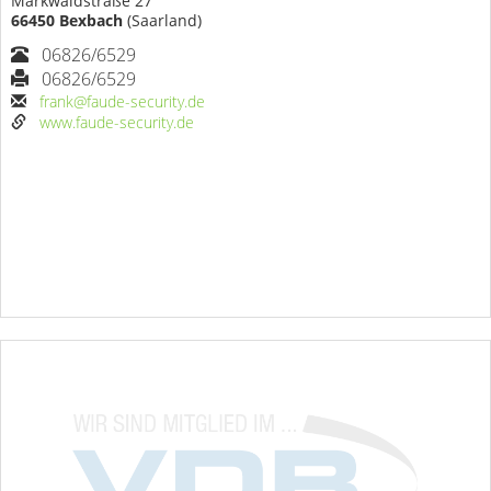
Markwaldstraße 27
66450 Bexbach
(Saarland)
06826/6529
06826/6529
frank@faude-security.de
www.faude-security.de