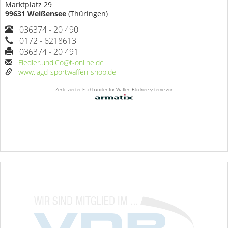
Marktplatz 29
99631 Weißensee
(Thüringen)
036374 - 20 490
0172 - 6218613
036374 - 20 491
Fiedler.und.Co@t-online.de
www.jagd-sportwaffen-shop.de
Zertifizierter Fachhändler für Waffen-Blockiersysteme von