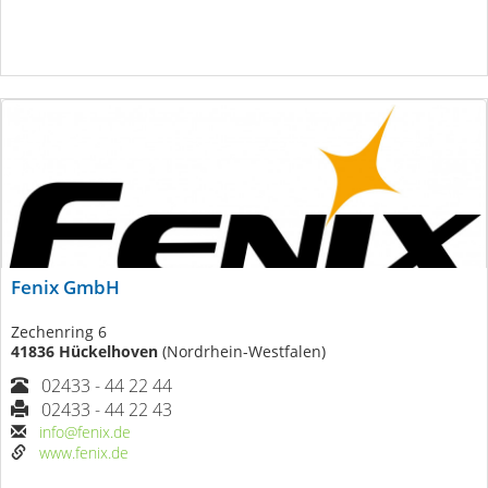
Fenix GmbH
Zechenring 6
41836 Hückelhoven
(Nordrhein-Westfalen)
02433 - 44 22 44
02433 - 44 22 43
info@fenix.de
www.fenix.de