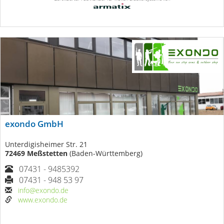
exondo GmbH
Unterdigisheimer Str. 21
72469 Meßstetten
(Baden-Württemberg)
07431 - 9485392
07431 - 948 53 97
info@exondo.de
www.exondo.de